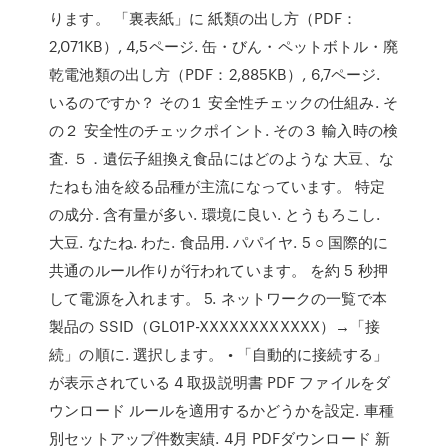
ります。 「裏表紙」に 紙類の出し方（PDF：
2,071KB）, 4,5ページ. 缶・びん・ペットボトル・廃
乾電池類の出し方（PDF：2,885KB）, 6,7ページ.
いるのですか？ その１ 安全性チェックの仕組み. そ
の２ 安全性のチェックポイント. その３ 輸入時の検
査. ５．遺伝子組換え食品にはどのような 大豆、な
たねも油を絞る品種が主流になっています。 特定
の成分. 含有量が多い. 環境に良い. とうもろこし.
大豆. なたね. わた. 食品用. パパイヤ. 5 ○ 国際的に
共通のルール作りが行われています。 を約 5 秒押
して電源を入れます。 5. ネットワークの一覧で本
製品の SSID（GL01P-XXXXXXXXXXXX）→「接
続」の順に. 選択します。 • 「自動的に接続する」
が表示されている 4 取扱説明書 PDF ファイルをダ
ウンロード ルールを適用するかどうかを設定. 車種
別セットアップ件数実績. 4月 PDFダウンロード 新