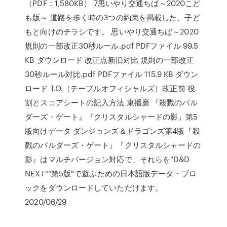
（PDF：1,580KB） 7思いやり交通ちば～2020こど
も版～ 道路を歩く時の3つの約束を掲載した、子ど
もと向けのチラシです。 思いやり交通ちば～2020
規則の一部改正30秒ルール.pdf PDFファイル 99.5
KB ダウンロード 改正点新旧対比 規則の一部改正
30秒ルール対比.pdf PDFファイル 115.9 KB ダウン
ロード T.O.（テーブルオフィシャルズ）改正前 役
割とスコアシートの記入方法 東播磨 『殺戮のバル
ダーズ・ゲート』『クリスタルシャードの影』第5
版向けデータ ダンジョンズ＆ドラゴンズ第4版『殺
戮のバルダーズ・ゲート』『クリスタルシャードの
影』はマルチバージョン対応で、それらを"D&D
NEXT""第5版"で遊ぶための日本語版データ・ブロ
ックをダウンロードしていただけます。
2020/06/29