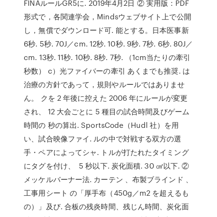
FINAルールGR5に. 2019年4月2日 ② 実用版：PDF
形式で，各関連学会，Mindsウェブサイト上で公開
し，無償でダウンロード可. 能とする。日本医事新
6秒. 5秒. 70J／cm. 12秒. 10秒. 9秒. 7秒. 6秒. 80J／
cm. 13秒. 11秒. 10秒. 8秒. 7秒. （1cm当たりの牽引
秒数） c）光ファイバーの牽引 あくまでも推奨. は
治療の方針であって，規則やルールではありませ
ん。 クを 2 年後に控えた 2006 年にルールが変更
され、 12 大会ごとに 5 種目の試合時間及びゲーム
時間の 秒の算出. SportsCode（Hudl 社）を用
い、試合映像ファイ. ルの中で対戦する双方の選
手・ペアによってシャ. トルが打たれたタイミング
にタグを付け、 5 秒以下. 炭化面積. 30 ㎠以下. ②
メッケルバーナー法. カーテン 、布製ブラインド 、
工事用シート の「厚手布（450g／m2 を超えるも
の）」及び. 合板の残炎時間、残じん時間、炭化面