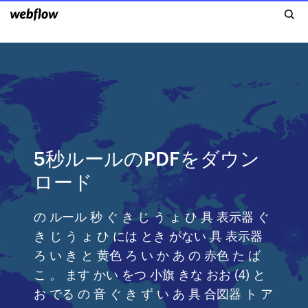
5秒ルールのPDFをダウン
ロード
の ルール 秒 ぐ き じ う ょ ひ 具 表示器 ぐ
き じ う ょ ひ には とき がない 具 表示器
ろ い き と 黄色 ろ い か あ の 赤色 た ば
こ 。 ます かい をつ 小旗 きな おお (4) と
お でる の 音 ぐ き ず い あ 具 合図器 ト ア