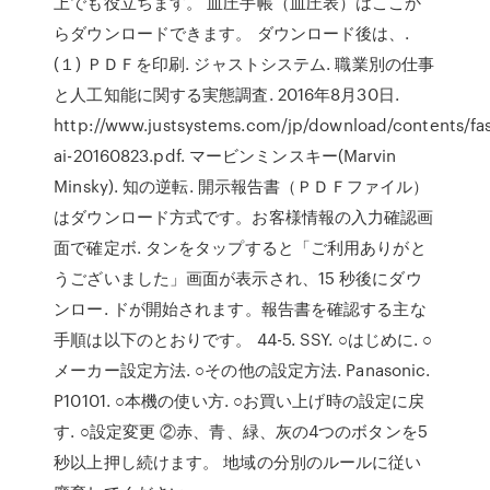
上でも役立ちます。 血圧手帳（血圧表）はここか
らダウンロードできます。 ダウンロード後は、.
(１) ＰＤＦを印刷. ジャストシステム. 職業別の仕事
と人工知能に関する実態調査. 2016年8月30日.
http://www.justsystems.com/jp/download/contents/fast
ai-20160823.pdf. マービンミンスキー(Marvin
Minsky). 知の逆転. 開示報告書（ＰＤＦファイル）
はダウンロード方式です。お客様情報の入力確認画
面で確定ボ. タンをタップすると「ご利用ありがと
うございました」画面が表示され、15 秒後にダウ
ンロー. ドが開始されます。報告書を確認する主な
手順は以下のとおりです。 44-5. SSY. ○はじめに. ○
メーカー設定方法. ○その他の設定方法. Panasonic.
P10101. ○本機の使い方. ○お買い上げ時の設定に戻
す. ○設定変更 ②赤、青、緑、灰の4つのボタンを5
秒以上押し続けます。 地域の分別のルールに従い