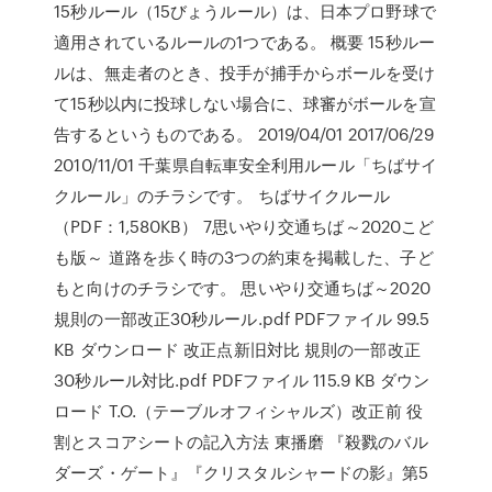
15秒ルール（15びょうルール）は、日本プロ野球で
適用されているルールの1つである。 概要 15秒ルー
ルは、無走者のとき、投手が捕手からボールを受け
て15秒以内に投球しない場合に、球審がボールを宣
告するというものである。 2019/04/01 2017/06/29
2010/11/01 千葉県自転車安全利用ルール「ちばサイ
クルール」のチラシです。 ちばサイクルール
（PDF：1,580KB） 7思いやり交通ちば～2020こど
も版～ 道路を歩く時の3つの約束を掲載した、子ど
もと向けのチラシです。 思いやり交通ちば～2020
規則の一部改正30秒ルール.pdf PDFファイル 99.5
KB ダウンロード 改正点新旧対比 規則の一部改正
30秒ルール対比.pdf PDFファイル 115.9 KB ダウン
ロード T.O.（テーブルオフィシャルズ）改正前 役
割とスコアシートの記入方法 東播磨 『殺戮のバル
ダーズ・ゲート』『クリスタルシャードの影』第5