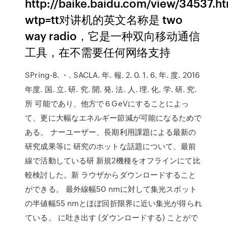
http://baike.baidu.com/view/34537.h
wtp=tt对讲机的英文名称是 two
way radio，它是一种双向移动通信
工具，在不需要任何网络支持
SPring-8. ・. SACLA. 年. 報. 2. 0. 1. 6. 年. 度. 2016
年度. 国. 立. 研. 究. 開. 発. 法. 人. 理. 化. 学. 研. 究.
所 可能であり、他方で６GeVにすることによっ
て、更に大幅なエネルギー節減が可能になるためで
ある。 ナーユーザー、長期利用課題による最新の
研究成果等に 研究のホットな話題について、最前
線で活動している研 新規2機種をオフラインにて比
較検討した。新 ラウザからダウンロードすること
ができる。 最外線幅50 nmに対して集光スポット
の半値幅55 nmとほぼ回折限界に近い集光が得られ
ている。 に吐き出す (ダウンロードする) ことがで