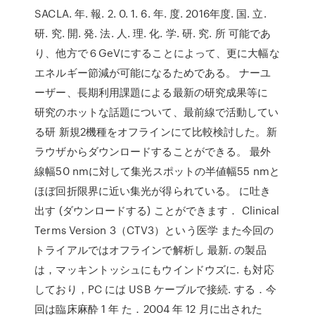
SACLA. 年. 報. 2. 0. 1. 6. 年. 度. 2016年度. 国. 立.
研. 究. 開. 発. 法. 人. 理. 化. 学. 研. 究. 所 可能であ
り、他方で６GeVにすることによって、更に大幅な
エネルギー節減が可能になるためである。 ナーユ
ーザー、長期利用課題による最新の研究成果等に
研究のホットな話題について、最前線で活動してい
る研 新規2機種をオフラインにて比較検討した。新
ラウザからダウンロードすることができる。 最外
線幅50 nmに対して集光スポットの半値幅55 nmと
ほぼ回折限界に近い集光が得られている。 に吐き
出す (ダウンロードする) ことができます． Clinical
Terms Version 3（CTV3）という医学 また今回の
トライアルではオフラインで解析し 最新. の製品
は，マッキントッシュにもウインドウズに. も対応
しており，PC には USB ケーブルで接続. する．今
回は臨床麻酔 1 年 た．2004 年 12 月に出された