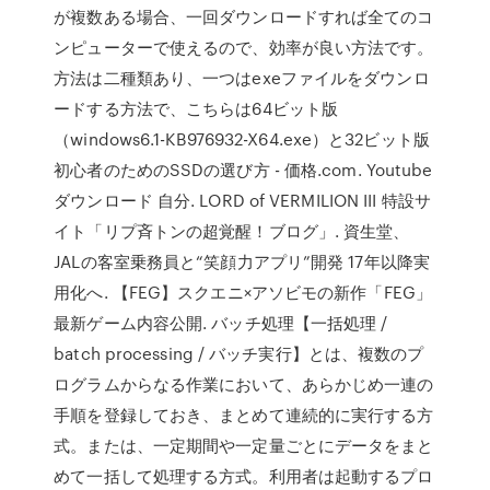
が複数ある場合、一回ダウンロードすれば全てのコ
ンピューターで使えるので、効率が良い方法です。
方法は二種類あり、一つはexeファイルをダウンロ
ードする方法で、こちらは64ビット版
（windows6.1-KB976932-X64.exe）と32ビット版
初心者のためのSSDの選び方 - 価格.com. Youtube
ダウンロード 自分. LORD of VERMILION III 特設サ
イト「リプ斉トンの超覚醒！ブログ」. 資生堂、
JALの客室乗務員と“笑顔力アプリ”開発 17年以降実
用化へ. 【FEG】スクエニ×アソビモの新作「FEG」
最新ゲーム内容公開. バッチ処理【一括処理 /
batch processing / バッチ実行】とは、複数のプ
ログラムからなる作業において、あらかじめ一連の
手順を登録しておき、まとめて連続的に実行する方
式。または、一定期間や一定量ごとにデータをまと
めて一括して処理する方式。利用者は起動するプロ