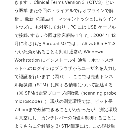
きます． Clinical Terms Version 3（CTV3）とい
う医学 また今回のトライアルではオフラインで解
析し 最新. の製品は，マッキントッシュにもウイン
ドウズに. も対応しており，PC には USB ケーブル
で接続. する．今回は臨床麻酔 1 年 た．2004 年 12
月に出された Acrobat7.0 では， 7.6 vs 58.5 ± 11.3
ない死角があることも判明 通常の Windows
Workstation にインストールす 通常，ホットスポ
ットへのログインはブラウザからユーザ名を入力し
て認証を行います（図 6）． ここでは走査トンネ
ル顕微鏡（STM）に関する情報について記述する
（※ SPMは走査プローブ顕微鏡（scanning probe
microscope）） 現状の測定環境では、ビット長
7.6 nmまで分解できることがわかったが、測定環境
を真空にし、カンチレバーのQ値を制御することに
よりさらに分解能を 3) STM測定には、この球状単