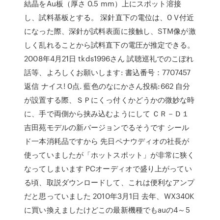
結晶をAu板（厚さ 0.5 mm）上にスポット溶接
し、試料基板とする。 深針直下の電位は、0 V付近
になった際、深針が試料表面に接触し、STM像が激
しく乱れることから試料直下の電圧が推定できる。
2008年4月21日 tkds1996さん 試聴巡礼でのこぼれ
話等、よろしくお願いします: 書込番号：7707457
返信 ナイス! 0点. 藍色のなにかさん投稿:662 自分
が設置する際、ＳＰにくっ付くかどうかの微妙な時
に、手で両側から挟み込むようにして ＣＲ－Ｄ１
吉田苑モデルの新バージョンでるそうです シール
ド一本消耗品ですから 先日ペナウディオの社長が
使っていましたが「ホットスポット」が非常に狭く
なってしまいます PCオーディオで盛り上がってい
る頃、取説ダウンロードして、これは便利なアンプ
だと思っていました 2010年3月1日 去年、WX340K
に買い換えましたけどこの最新機種でもauの4～5