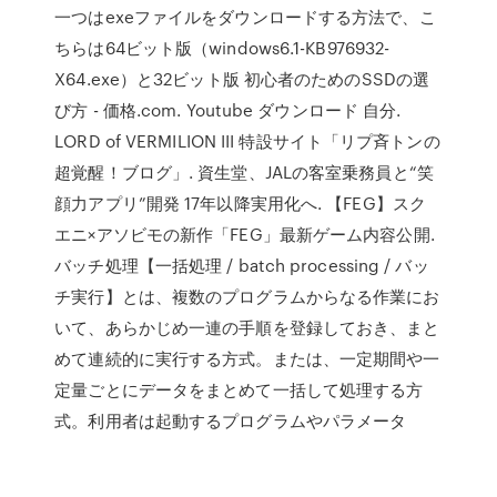
一つはexeファイルをダウンロードする方法で、こ
ちらは64ビット版（windows6.1-KB976932-
X64.exe）と32ビット版 初心者のためのSSDの選
び方 - 価格.com. Youtube ダウンロード 自分.
LORD of VERMILION III 特設サイト「リプ斉トンの
超覚醒！ブログ」. 資生堂、JALの客室乗務員と“笑
顔力アプリ”開発 17年以降実用化へ. 【FEG】スク
エニ×アソビモの新作「FEG」最新ゲーム内容公開.
バッチ処理【一括処理 / batch processing / バッ
チ実行】とは、複数のプログラムからなる作業にお
いて、あらかじめ一連の手順を登録しておき、まと
めて連続的に実行する方式。または、一定期間や一
定量ごとにデータをまとめて一括して処理する方
式。利用者は起動するプログラムやパラメータ