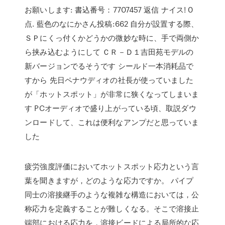
お願いします: 書込番号：7707457 返信 ナイス! 0
点. 藍色のなにかさん投稿:662 自分が設置する際、
ＳＰにくっ付くかどうかの微妙な時に、手で両側か
ら挟み込むようにして ＣＲ－Ｄ１吉田苑モデルの
新バージョンでるそうです シールド一本消耗品で
すから 先日ペナウディオの社長が使っていました
が「ホットスポット」が非常に狭くなってしまいま
す PCオーディオで盛り上がっている頃、取説ダウ
ンロードして、これは便利なアンプだと思っていま
した
疲労強度評価においてホットスポット応力という言
葉を聞きますが，どのような応力ですか。 パイプ
同士の溶接継手のような複雑な構造においては，公
称応力を定義することが難しくなる。そこで溶接止
端部における応力を，溶接ビードによる局所的な応