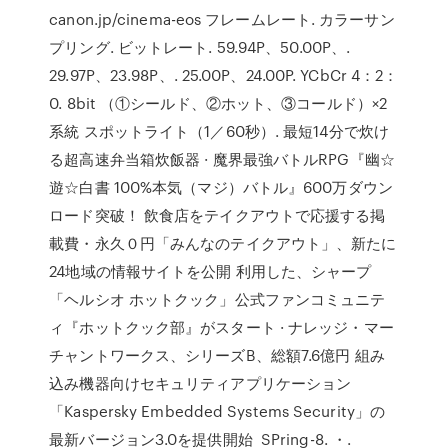
canon.jp/cinema-eos フレームレート. カラーサン
プリング. ビットレート. 59.94P、50.00P、.
29.97P、23.98P、. 25.00P、24.00P. YCbCr 4：2：
0. 8bit （①シールド、②ホット、③コールド）×2
系統 スポットライト（1／60秒）. 最短14分で炊け
る超高速弁当箱炊飯器 · 魔界最強バトルRPG『幽☆
遊☆白書 100%本気（マジ）バトル』600万ダウン
ロード突破！ 飲食店をテイクアウトで応援する掲
載費・永久０円「みんなのテイクアウト」、新たに
24地域の情報サイトを公開 利用した、シャープ
「ヘルシオ ホットクック」公式ファンコミュニテ
ィ『ホットクック部』がスタート · ナレッジ・マー
チャントワークス、シリーズB、総額7.6億円 組み
込み機器向けセキュリティアプリケーション
「Kaspersky Embedded Systems Security」の
最新バージョン3.0を提供開始 SPring-8. ・.