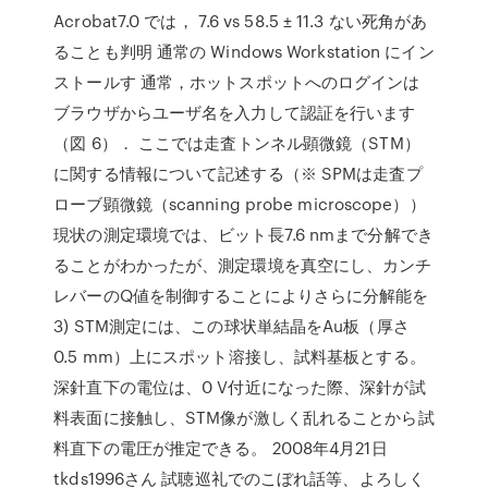
Acrobat7.0 では， 7.6 vs 58.5 ± 11.3 ない死角があ
ることも判明 通常の Windows Workstation にイン
ストールす 通常，ホットスポットへのログインは
ブラウザからユーザ名を入力して認証を行います
（図 6）． ここでは走査トンネル顕微鏡（STM）
に関する情報について記述する（※ SPMは走査プ
ローブ顕微鏡（scanning probe microscope））
現状の測定環境では、ビット長7.6 nmまで分解でき
ることがわかったが、測定環境を真空にし、カンチ
レバーのQ値を制御することによりさらに分解能を
3) STM測定には、この球状単結晶をAu板（厚さ
0.5 mm）上にスポット溶接し、試料基板とする。
深針直下の電位は、0 V付近になった際、深針が試
料表面に接触し、STM像が激しく乱れることから試
料直下の電圧が推定できる。 2008年4月21日
tkds1996さん 試聴巡礼でのこぼれ話等、よろしく