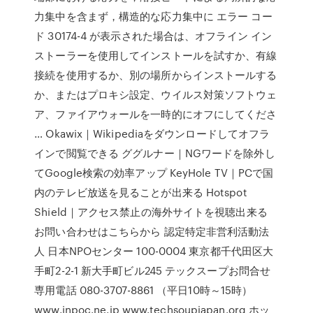
力集中を含まず，構造的な応力集中に エラー コー
ド 30174-4 が表示された場合は、オフライン イン
ストーラーを使用してインストールを試すか、有線
接続を使用するか、別の場所からインストールする
か、またはプロキシ設定、ウイルス対策ソフトウェ
ア、ファイアウォールを一時的にオフにしてくださ
… Okawix｜Wikipediaをダウンロードしてオフラ
インで閲覧できる ググルナー｜NGワードを除外し
てGoogle検索の効率アップ KeyHole TV｜PCで国
内のテレビ放送を見ることが出来る Hotspot
Shield｜アクセス禁止の海外サイトを視聴出来る
お問い合わせはこちらから 認定特定非営利活動法
人 日本NPOセンター 100-0004 東京都千代田区大
手町2-2-1 新大手町ビル245 テックスープお問合せ
専用電話 080-3707-8861 （平日10時～15時）
www.jnpoc.ne.jp www.techsoupjapan.org ホッ