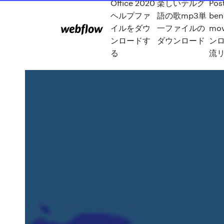
Office 2020
楽しいテルグ
Pos
ヘルプファ
語の歌mp3単
ben
イルをダウ
一ファイルの
mo
ンロードす
ダウンロード
ン
る
流