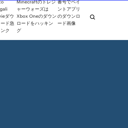
to
Minecraftのトレジ
番号でペイ
gali
ャーウォーズは
ントアプリ
vieダウ
Xbox Oneのダウン
のダウンロ
ロード急
ロードをハッキン
ード画像
リンク
グ