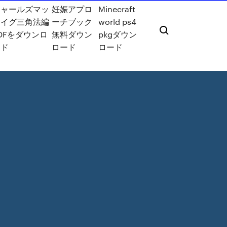
チャールズマッ
妊娠アプロ
Minecraft
ケイグ三角法編
ーチブック
world ps4
DFをダウンロ
無料ダウン
pkgダウン
ード
ロード
ロード