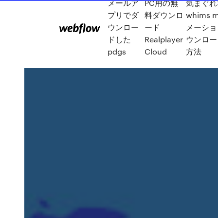
メールア
PC用の無
気まぐれ
プリでダ
料ダウンロ
whims 
ウンロー
ード
メーショ
ドした
Realplayer
ウンロー
pdgs
Cloud
方法