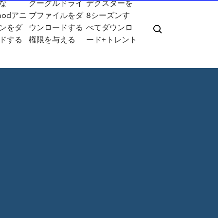
な
グーグルドライ
デクスターを
modアニ
ブファイルをダ
8シーズンす
ンをダ
ウンロードする
べてダウンロ
ドする
権限を与える
ード+トレント